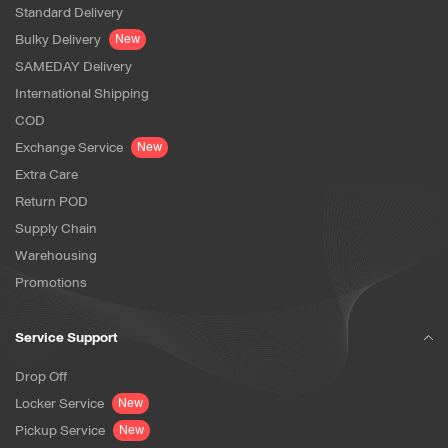
Standard Delivery
Bulky Delivery
New
SAMEDAY Delivery
International Shipping
COD
Exchange Service
New
Extra Care
Return POD
Supply Chain
Warehousing
Promotions
Service Support
Drop Off
Locker Service
New
Pickup Service
New