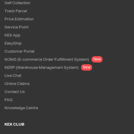
Self Collection
Track Parcel
Price Estimation
Service Point
KEX App
EasyShip
Customer Portal
KOMS (E-commerce Order Fulfillment System)
New
KERP (Warehouse Management System)
New
Live Chat
Online Claims
Contact Us
FAQ
Knowledge Centre
KEX CLUB