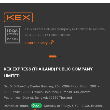
Only Private Delivery Company in Thailand to Achieve
ISO 9001:2015 Recertification
Read our Story
KEX EXPRESS (THAILAND) PUBLIC COMPANY 
LIMITED
No. 548 One City Centre Building, 28th-29th Floor, Room 2801-
2806, 2901-2906, Phloen Chit Road, Lumpini Sub-district, 
Pathumwan District, Bangkok 10330 Thailand
Open
HQ Office Hours
:
Monday to Friday, 8:30-17:30
/
Branch
: