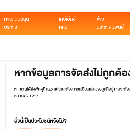
การสนับสนุน
เคอีเอ็กซ์
ข่าว
บริการ
คลับ
ประชาสัมพันธ์
การจัดส่งระหว่างประเทศ
สอบถามบริการ
บริการเสริม
โซลูชันดิจิท
คำนวณค่าจัดส่งพัสดุ
บริการเก็บเงินปลายทาง
แอป KEX
จุดให้บริการ
บริการแลกเปลี่ยน
อีซี่ชิป
ใหม่
หากข้อมูลการจัดส่งไม่ถูกต้อง
เอ็กซ์ตร้าแคร์
พอร์ทัลลู
POD ส่งคืน
KOMS (ร
ใหม่
KERP (ระ
หากคุณได้ส่งพัสดุที่ KEX แล้วและต้องการเปลี่ยนแปลงข้อมูลที่อยู่ คุณจะต้อ
หมายเลข 1217
สิ่งนี้เป็นประโยชน์หรือไม่?