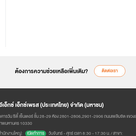
ต้องการความช่วยเหลือเพิ่มเติม?
ติดต่อเรา
อีเอ็กซ์ เอ็กซ์เพรส (ประเทศไทย) จำกัด (มหาชน)
อาคารวัน ซิตี้ เซ็นเตอร์ ชั้น 28-29 ห้อง 2801-2806,2901-2906 ถนนเพลินจิต แขวงลุ
่าสุดผ่านการรับรอง ISO
ุงเทพมหานคร 10330
7001:2022 มาตรฐานความ
เปิดทำการ
ำนักงานใหญ่
:
วันจันทร์ - ศุกร์ เวลา 8:30 - 17:30 น.
/
สาขา
:
ลอดภัยข้อมูลระดับสากล