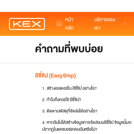
หน้า
บริการของ
หลัก
เรา
การจัดส่ง
การจัดส่งภายในประเทศ
ติดตามพัสดุ
บริ
คำถามที่พบบ่อย
ดรอปออฟ
การจัดส่งมาตรฐาน
บริการล็อกเกอร์
การจัดส่งพัสดุขนาดใหญ่
ใหม่
ใหม่
เรียกรถเข้ารับพัสดุ
การจัดส่งด่วนภายในวันเดียว (SAMEDAY)
ใหม่
อีซี่ชิป (EasyShip)
บริการรับพัสดุด้วยตัวเอง
1
.
สร้างออเดอร์ใน อีซี่ชิป อย่างไร?
2
.
ทำไมถึงควรใช้ อีซี่ชิป?
3
.
ติดตามพัสดุที่จัดส่งได้อย่างไร?
4
.
หากฉันไม่ได้สร้างข้อมูลการจัดส่งบนอีซี่ชิป ข้อมูลนั้นจะ
ปรากฏในแดชบอร์ดของฉันหรือไม่?