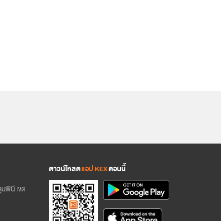
ดาวน์โหลด
แอป KEX
ตอนนี้
มพินี เขต