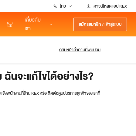
ไทย
ดาวน์โหลดแอป KEX
เกี่ยวกับ
สมัครสมาชิก / เข้าสู่ระบบ
เรา
ัล
โซลูชันธุรกิจ
ศูนย์บริการลูกค้า
โปรโมชั่น
กลับหน้าคำถามที่พบบ่อย
การขนส่ง
แชทสด
คลังสินค้า
เคลมสินค้า
 ฉันจะแก้ไขได้อย่างไร?
กค้า
ติดต่อเรา
ะบบจัดการคำสั...
คำถามที่พบบ่อย
ใหม่
บบจัดการคลัง...
ศูนย์การเรียนรู้
ใหม่
งแจ้งพนักงานที่ร้าน KEX หรือ ติดต่อศูนย์บริการลูกค้าของเราที่