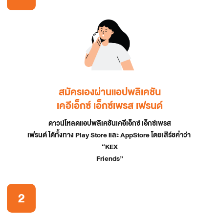
สมัครเองผ่านแอปพลิเคชัน
เคอีเอ็กซ์ เอ็กซ์เพรส เฟรนด์
ดาวน์โหลดแอปพลิเคชันเคอีเอ็กซ์ เอ็กซ์เพรส
เฟรนด์ ได้ทั้งทาง Play Store และ AppStore โดยเสิร์ชคำว่า 
“KEX
Friends”
2