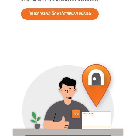
ใช้บริการเคอีเอ็กซ์ เอ็กซ์เพรส เฟรนด์